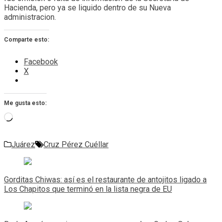
Hacienda, pero ya se liquido dentro de su Nueva
administracion.
Comparte esto:
Facebook
X
Me gusta esto:
Cargando...
Juárez
Cruz Pérez Cuéllar
Navegación
de
Gorditas Chiwas: así es el restaurante de antojitos ligado a
entradas
Los Chapitos que terminó en la lista negra de EU