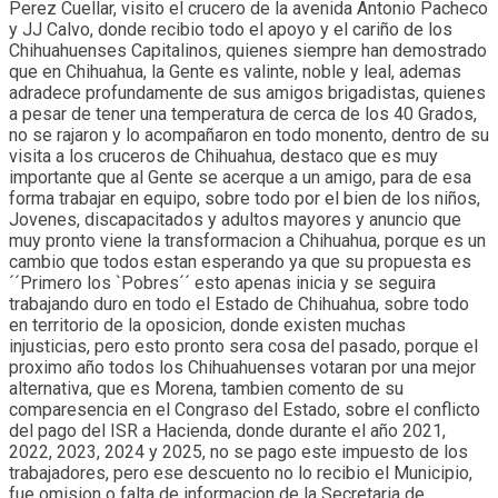
Perez Cuellar, visito el crucero de la avenida Antonio Pacheco
y JJ Calvo, donde recibio todo el apoyo y el cariño de los
Chihuahuenses Capitalinos, quienes siempre han demostrado
que en Chihuahua, la Gente es valinte, noble y leal, ademas
adradece profundamente de sus amigos brigadistas, quienes
a pesar de tener una temperatura de cerca de los 40 Grados,
no se rajaron y lo acompañaron en todo monento, dentro de su
visita a los cruceros de Chihuahua, destaco que es muy
importante que al Gente se acerque a un amigo, para de esa
forma trabajar en equipo, sobre todo por el bien de los niños,
Jovenes, discapacitados y adultos mayores y anuncio que
muy pronto viene la transformacion a Chihuahua, porque es un
cambio que todos estan esperando ya que su propuesta es
´´Primero los `Pobres´´ esto apenas inicia y se seguira
trabajando duro en todo el Estado de Chihuahua, sobre todo
en territorio de la oposicion, donde existen muchas
injusticias, pero esto pronto sera cosa del pasado, porque el
proximo año todos los Chihuahuenses votaran por una mejor
alternativa, que es Morena, tambien comento de su
comparesencia en el Congraso del Estado, sobre el conflicto
del pago del ISR a Hacienda, donde durante el año 2021,
2022, 2023, 2024 y 2025, no se pago este impuesto de los
trabajadores, pero ese descuento no lo recibio el Municipio,
fue omision o falta de informacion de la Secretaria de