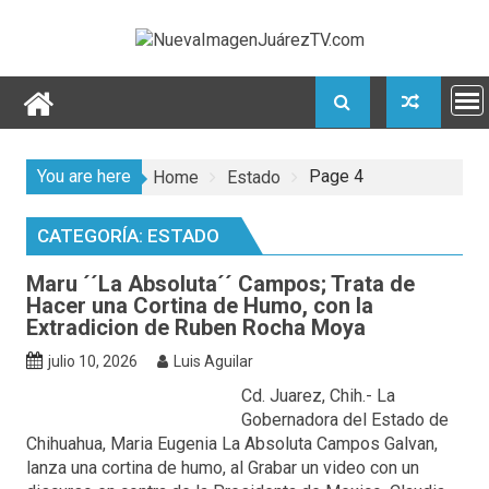
Skip
to
content
You are here
Page 4
Home
Estado
CATEGORÍA:
ESTADO
Maru ´´La Absoluta´´ Campos; Trata de
Hacer una Cortina de Humo, con la
Extradicion de Ruben Rocha Moya
julio 10, 2026
Luis Aguilar
Cd. Juarez, Chih.- La
Gobernadora del Estado de
Chihuahua, Maria Eugenia La Absoluta Campos Galvan,
lanza una cortina de humo, al Grabar un video con un