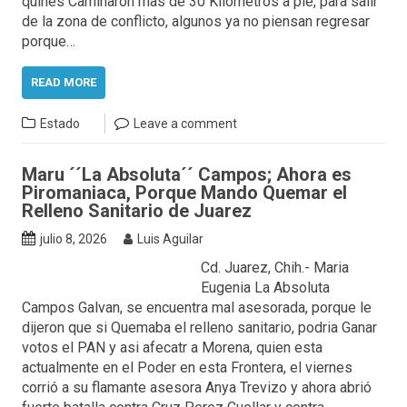
quines Caminaron mas de 30 Kilometros a pie, para salir
de la zona de conflicto, algunos ya no piensan regresar
porque…
READ MORE
Estado
Leave a comment
Maru ´´La Absoluta´´ Campos; Ahora es
Piromaniaca, Porque Mando Quemar el
Relleno Sanitario de Juarez
julio 8, 2026
Luis Aguilar
Cd. Juarez, Chih.- Maria
Eugenia La Absoluta
Campos Galvan, se encuentra mal asesorada, porque le
dijeron que si Quemaba el relleno sanitario, podria Ganar
votos el PAN y asi afecatr a Morena, quien esta
actualmente en el Poder en esta Frontera, el viernes
corrió a su flamante asesora Anya Trevizo y ahora abrió