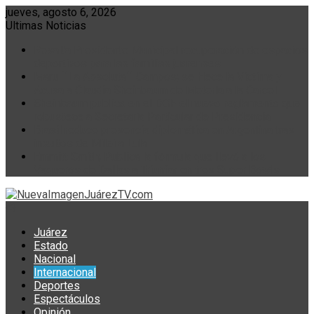
Skip
jueves, agosto 6, 2026
to
Ultimas Noticias
content
Resalta Presidente Municipal recuperación de espacios
deportivos para las familias juarenses
Maru ´´La Absoluta´´ Campos; se Hece la Victima y
Acusa a Claudia Sheinbaum de Meterla a la Carcel
Sheinbaum publica en el DOF el nuevo reglamento que
robustece a Secretaría Particular de Presidencia
Brasil reduce presencia diplomática en Argentina tras
insultos de Milei a Lula
Emmitt Smith; Publica la fórmula que llevó a los
Vaqueros de Dallas a Triunfar en tres Super Bowls
Juárez
Estado
Nacional
Internacional
Deportes
Espectáculos
Opinión