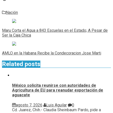
Nación
Navegación
de
Maru Corta el Agua a 843 Escuelas en el Estado; A Pesar de
entradas
Ser la Caja Chica
AMLO en la Habana Recibe la Condecoracion Jose Marti
Related posts
México solicita reunirse con autoridades de
Agricultura de EU para reanudar exportación de
aguacate
agosto 7, 2026
Luis Aguilar
0
Cd. Juarez, Chih.- Claudia Sheinbaum Pardo, pide a