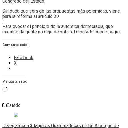
Congreso del Estado.
Sin duda que será de las propuestas más polémicas, viene
para la reforma al artículo 39.
Para evocar el principio de la auténtica democracia, que
mientras la gente no deje de votar el diputado puede seguir.
Comparte esto:
Facebook
X
Me gusta esto:
Cargando...
Estado
Navegación
de
Desaparecen 3 Mujeres Guatemaltecas de Un Albergue de