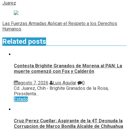
entradas
Juarez
Las Fuerzas Armadas Aplican el Respeto a los Derechos
Humanos
Related posts
Contesta Brighite Granados de Morena al PAN: La
muerte comenzó con Fox y Calderón
agosto 7, 2026
Luis Aguilar
0
Cd. Juarez, Chih.- Brighite Granados de la Rosa,
Presidenta...
Estado
Cruz Perez Cuellar; Aspirante de la 4T Desnuda la
Corrupcion de Marco Bonilla Alcalde de Chihuahua