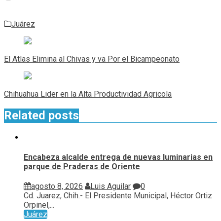
Juárez
Navegación
de
El Atlas Elimina al Chivas y va Por el Bicampeonato
entradas
Chihuahua Lider en la Alta Productividad Agricola
Related posts
Encabeza alcalde entrega de nuevas luminarias en
parque de Praderas de Oriente
agosto 8, 2026
Luis Aguilar
0
Cd. Juarez, Chih.- El Presidente Municipal, Héctor Ortiz
Orpinel,...
Juárez