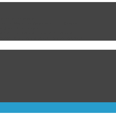
da por la ciudadanía
cion de Marco Bonilla Alcalde de Chihuahua
ulipas, dicen fuentes
ra Kiev; 17 muertos y más de 40 heridos
dalla de oro varonil de los Centroamericanos