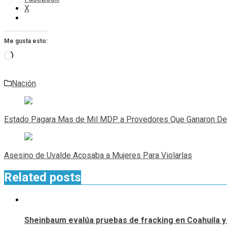
X
Me gusta esto:
Cargando...
Nación
Navegación
de
Estado Pagara Mas de Mil MDP a Provedores Que Ganaron D
entradas
Asesino de Uvalde Acosaba a Mujeres Para Violarlas
Related posts
Sheinbaum evalúa pruebas de fracking en Coahuila y