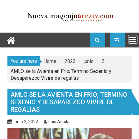
Skip
to
content
You are here
Home
2022
junio
2
AMLO se la Avienta en Frio; Termino Sexenio y
Desaparezco Vivire de regalías
AMLO SE LA AVIENTA EN FRIO; TERMINO
SEXENIO Y DESAPAREZCO VIVIRE DE
REGALÍAS
junio 2, 2022
Luis Aguilar