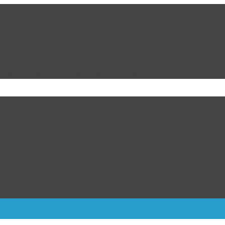
e de Praderas de Oriente
da; niegan arraigo domiciliario por edad y salud
bia y promete mano dura en seguridad
ricanos; pierde ante Venezuela en penales