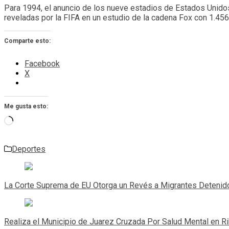
Para 1994, el anuncio de los nueve estadios de Estados Unidos 
reveladas por la FIFA en un estudio de la cadena Fox con 1.456 
Comparte esto:
Facebook
X
Me gusta esto:
Cargando...
Deportes
Navegación
de
La Corte Suprema de EU Otorga un Revés a Migrantes Detenid
entradas
Realiza el Municipio de Juarez Cruzada Por Salud Mental en R