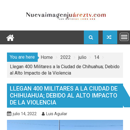
Skip
to
content
You are here
Home
2022
julio
14
Llegan 400 Militares a la Ciudad de Chihuahua; Debido
al Alto Impacto de la Violencia
LLEGAN 400 MILITARES A LA CIUDAD DE
CHIHUAHUA; DEBIDO AL ALTO IMPACTO
DE LA VIOLENCIA
julio 14, 2022
Luis Aguilar