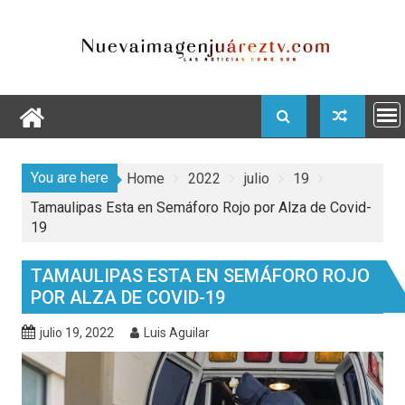
Skip
to
content
You are here
Home
2022
julio
19
Tamaulipas Esta en Semáforo Rojo por Alza de Covid-
19
TAMAULIPAS ESTA EN SEMÁFORO ROJO
POR ALZA DE COVID-19
julio 19, 2022
Luis Aguilar