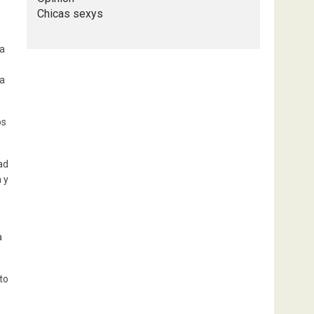
Chicas sexys
 a
 a
os
ad
 y
a
to