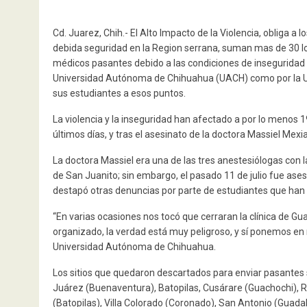
Cd. Juarez, Chih.- El Alto Impacto de la Violencia, obliga a 
debida seguridad en la Region serrana, suman mas de 30 loc
médicos pasantes debido a las condiciones de inseguridad 
Universidad Autónoma de Chihuahua (UACH) como por la U
sus estudiantes a esos puntos.
La violencia y la inseguridad han afectado a por lo menos 1
últimos días, y tras el asesinato de la doctora Massiel Mexia 
La doctora Massiel era una de las tres anestesiólogas con 
de San Juanito; sin embargo, el pasado 11 de julio fue as
destapó otras denuncias por parte de estudiantes que han 
“En varias ocasiones nos tocó que cerraran la clínica de G
organizado, la verdad está muy peligroso, y sí ponemos en r
Universidad Autónoma de Chihuahua.
Los sitios que quedaron descartados para enviar pasantes
Juárez (Buenaventura), Batopilas, Cusárare (Guachochi), 
(Batopilas), Villa Colorado (Coronado), San Antonio (Guadalu