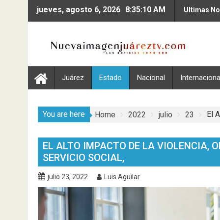
Skip
jueves, agosto 6, 2026
8:35:11 AM
Ultimas No
to
content
Juárez
Estado
Nacional
Internaciona
You are here
El 
Home
2022
julio
23
EL ALTO IMPACTO DE LA VIOLENCIA, 
SERVICIO SOCIAL,
julio 23, 2022
Luis Aguilar