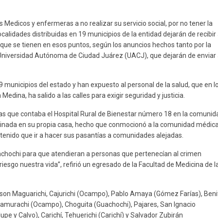
los Medicos y enfermeras a no realizar su servicio social, por no tener la
alidades distribuidas en 19 municipios de la entidad dejarán de recibir
que se tienen en esos puntos, según los anuncios hechos tanto por la
niversidad Autónoma de Ciudad Juárez (UACJ), que dejarán de enviar
9 municipios del estado y han expuesto al personal de la salud, que en l
Medina, ha salido a las calles para exigir seguridad y justicia.
las que contaba el Hospital Rural de Bienestar número 18 en la comunid
esinada en su propia casa, hecho que conmocionó a la comunidad médica
tenido que ir a hacer sus pasantías a comunidades alejadas.
uachochi para que atendieran a personas que pertenecían al crimen
iesgo nuestra vida”, refirió un egresado de la Facultad de Medicina de l
 son Maguarichi, Cajurichi (Ocampo), Pablo Amaya (Gómez Farías), Beni
Ramurachi (Ocampo), Choguita (Guachochi), Pajares, San Ignacio
pe y Calvo), Carichí, Tehuerichi (Carichí) y Salvador Zubirán