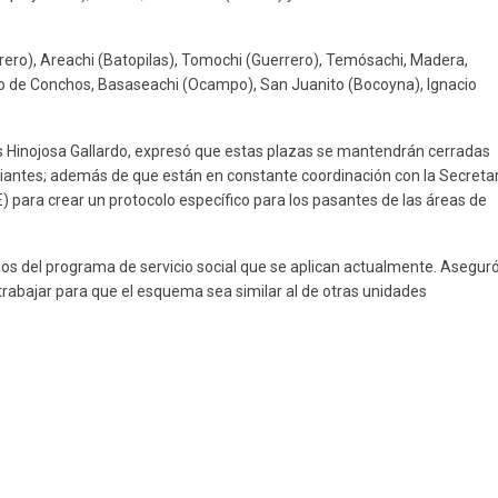
rero), Areachi (Batopilas), Tomochi (Guerrero), Temósachi, Madera,
o de Conchos, Basaseachi (Ocampo), San Juanito (Bocoyna), Ignacio
rlos Hinojosa Gallardo, expresó que estas plazas se mantendrán cerradas
iantes; además de que están en constante coordinación con la Secretar
) para crear un protocolo específico para los pasantes de las áreas de
rios del programa de servicio social que se aplican actualmente. Asegur
 trabajar para que el esquema sea similar al de otras unidades