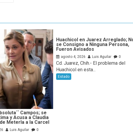
Huachicol en Juarez Arreglado; N
se Consigno a Ninguna Persona,
Fueron Avisados
agosto 4, 2026
Luis Aguilar
0
Cd. Juarez, Chih.- El problema del
Huachicol en esta...
Estado
bsoluta´´ Campos; se
tima y Acusa a Claudia
e Meterla a la Carcel
26
Luis Aguilar
0