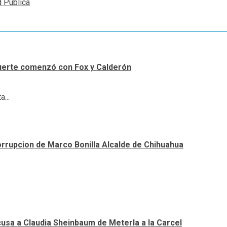
 Publica
uerte comenzó con Fox y Calderón
...
orrupcion de Marco Bonilla Alcalde de Chihuahua
cusa a Claudia Sheinbaum de Meterla a la Carcel