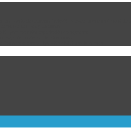
 con un legado de atención, inclusión y esperanza para Ciudad Juá
e comenzó con Fox y Calderón
de EU para reanudar exportación de aguacate
n riesgo de un Genocidio Silencioso
: Cómo va el duelo Liga MX vs MLS tras la jornada 1