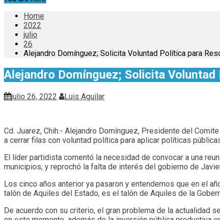
Home
2022
julio
26
Alejandro Domínguez; Solicita Voluntad Política para Reso
Alejandro Domínguez; Solicita Voluntad P
julio 26, 2022
Luis Aguilar
Cd. Juarez, Chih.- Alejandro Domínguez, Presidente del Comite 
a cerrar filas con voluntad política para aplicar políticas públi
El líder partidista comentó la necesidad de convocar a una reu
municipios, y reprochó la falta de interés del gobierno de Javier
Los cinco años anterior ya pasaron y entendemos que en el año 
talón de Aquiles del Estado, es el talón de Aquiles de la Gober
De acuerdo con su criterio, el gran problema de la actualidad se
en este momento, además de la inversión pública productiva en