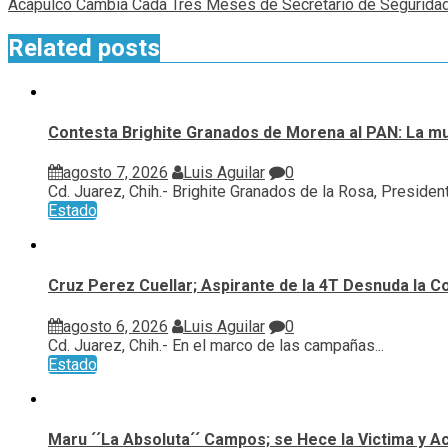
Acapulco Cambia Cada Tres Meses de Secretario de Seguridad
Related posts
Contesta Brighite Granados de Morena al PAN: La m
agosto 7, 2026
Luis Aguilar
0
Cd. Juarez, Chih.- Brighite Granados de la Rosa, Presidenta
Estado
Cruz Perez Cuellar; Aspirante de la 4T Desnuda la C
agosto 6, 2026
Luis Aguilar
0
Cd. Juarez, Chih.- En el marco de las campañas...
Estado
Maru ´´La Absoluta´´ Campos; se Hece la Victima y A