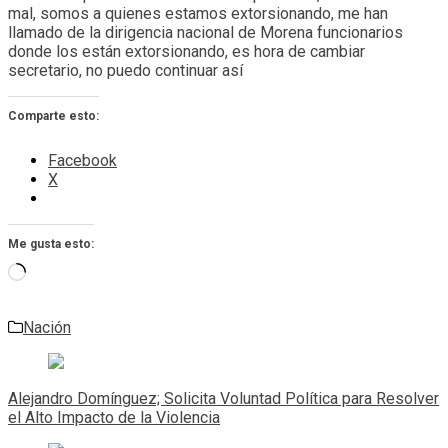
mal, somos a quienes estamos extorsionando, me han
llamado de la dirigencia nacional de Morena funcionarios
donde los están extorsionando, es hora de cambiar
secretario, no puedo continuar así
Comparte esto:
Facebook
X
Me gusta esto:
Cargando...
Nación
Navegación
de
Alejandro Domínguez; Solicita Voluntad Política para Resolver
entradas
el Alto Impacto de la Violencia