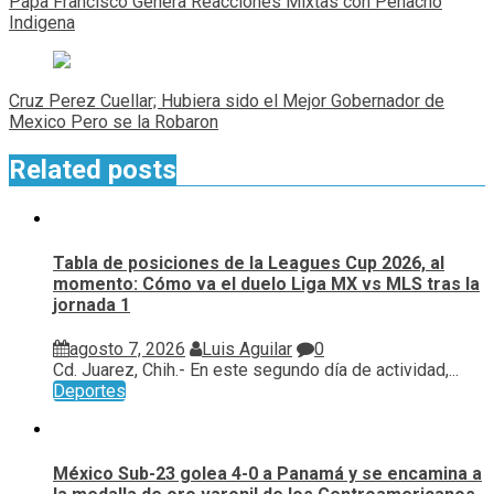
Papa Francisco Genera Reacciones Mixtas con Penacho
entradas
Indigena
Cruz Perez Cuellar; Hubiera sido el Mejor Gobernador de
Mexico Pero se la Robaron
Related posts
Tabla de posiciones de la Leagues Cup 2026, al
momento: Cómo va el duelo Liga MX vs MLS tras la
jornada 1
agosto 7, 2026
Luis Aguilar
0
Cd. Juarez, Chih.- En este segundo día de actividad,...
Deportes
México Sub-23 golea 4-0 a Panamá y se encamina a