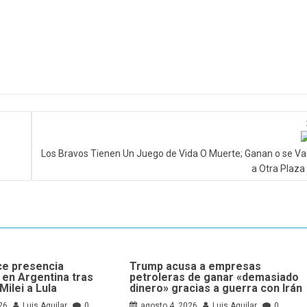
Los Bravos Tienen Un Juego de Vida O Muerte; Ganan o se V
a Otra Plaza
ce presencia
Trump acusa a empresas
 en Argentina tras
petroleras de ganar «demasiado
Milei a Lula
dinero» gracias a guerra con Irán
26
Luis Aguilar
0
agosto 4, 2026
Luis Aguilar
0