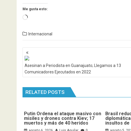
Me gusta esto:
Cargando...
Internacional
Navegación
de
entradas
Asesinan a Periodista en Guanajuato; Llegamos a 13
Comunicadores Ejecutados en 2022
RELATED POSTS
Putin Ordena el ataque masivo con
Brasil redu
misiles y drones contra Kiev; 17
diplomática
muertos y más de 40 heridos
insultos de 
agosto 6, 2026
Luis Aguilar
0
agosto 5, 20