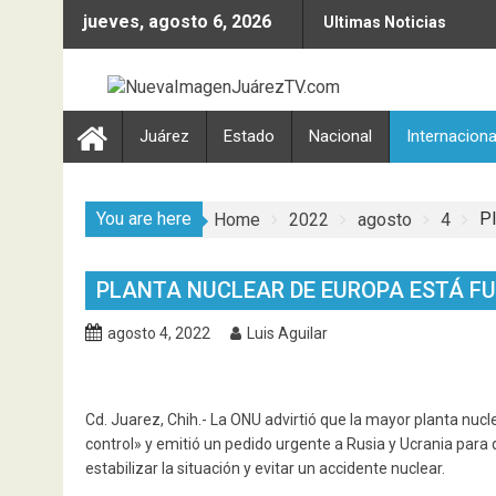
Skip
jueves, agosto 6, 2026
Ultimas Noticias
to
content
Juárez
Estado
Nacional
Internaciona
You are here
Pl
Home
2022
agosto
4
PLANTA NUCLEAR DE EUROPA ESTÁ F
agosto 4, 2022
Luis Aguilar
Cd. Juarez, Chih.- La ONU advirtió que la mayor planta nu
control» y emitió un pedido urgente a Rusia y Ucrania para
estabilizar la situación y evitar un accidente nuclear.