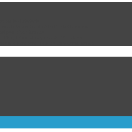
da por la ciudadanía
cion de Marco Bonilla Alcalde de Chihuahua
ulipas, dicen fuentes
ra Kiev; 17 muertos y más de 40 heridos
dalla de oro varonil de los Centroamericanos