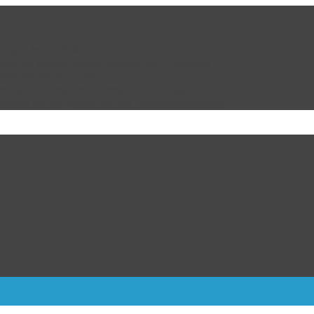
da por la ciudadanía
cion de Marco Bonilla Alcalde de Chihuahua
ulipas, dicen fuentes
ra Kiev; 17 muertos y más de 40 heridos
dalla de oro varonil de los Centroamericanos