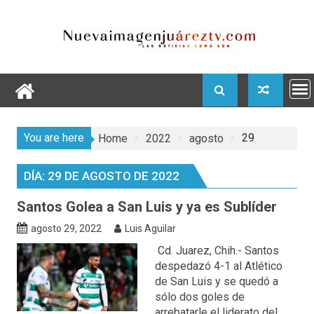
Skip
to
content
You are here
29
Home
2022
agosto
DÍA:
29 DE AGOSTO DE 2022
Santos Golea a San Luis y ya es Sublíder
agosto 29, 2022
Luis Aguilar
Cd. Juarez, Chih.- Santos
despedazó 4-1 al Atlético
de San Luis y se quedó a
sólo dos goles de
arrebatarle el liderato del