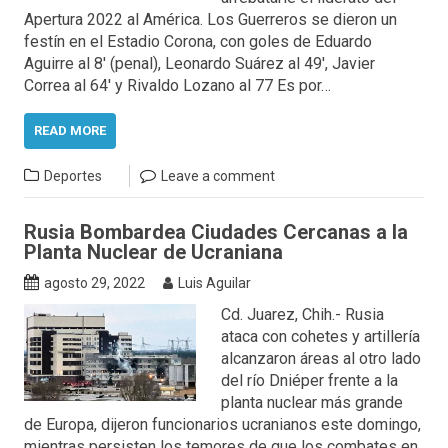
Apertura 2022 al América. Los Guerreros se dieron un
festín en el Estadio Corona, con goles de Eduardo
Aguirre al 8′ (penal), Leonardo Suárez al 49′, Javier
Correa al 64′ y Rivaldo Lozano al 77 Es por…
READ MORE
Deportes
Leave a comment
Rusia Bombardea Ciudades Cercanas a la
Planta Nuclear de Ucraniana
agosto 29, 2022
Luis Aguilar
Cd. Juarez, Chih.- Rusia
ataca con cohetes y artillería
alcanzaron áreas al otro lado
del río Dniéper frente a la
planta nuclear más grande
de Europa, dijeron funcionarios ucranianos este domingo,
mientras persisten los temores de que los combates en