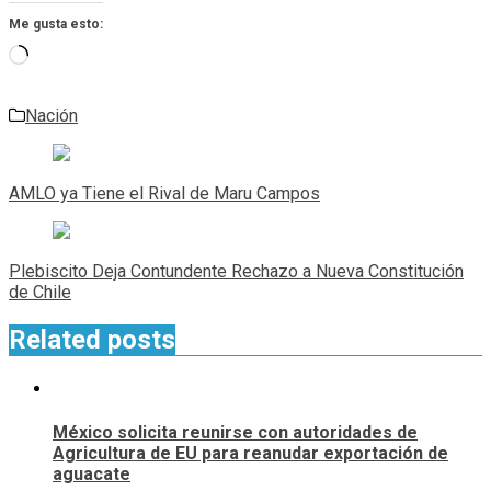
Me gusta esto:
Cargando...
Nación
Navegación
de
AMLO ya Tiene el Rival de Maru Campos
entradas
Plebiscito Deja Contundente Rechazo a Nueva Constitución
de Chile
Related posts
México solicita reunirse con autoridades de
Agricultura de EU para reanudar exportación de
aguacate