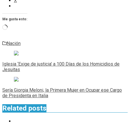
X
Me gusta esto:
Cargando...
Nación
Navegación
de
Iglesia ‘Exige de justicia’ a 100 Días de los Homicidios de
entradas
Jesuitas
Sería Giorgia Meloni, la Primera Mujer en Ocupar ese Cargo
de Presidenta en Italia
Related posts