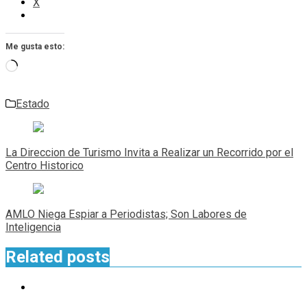
X
Me gusta esto:
Cargando...
Estado
Navegación
de
La Direccion de Turismo Invita a Realizar un Recorrido por el
entradas
Centro Historico
AMLO Niega Espiar a Periodistas; Son Labores de
Inteligencia
Related posts