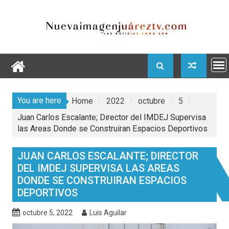
Skip
to
content
You are here
Home
2022
octubre
5
Juan Carlos Escalante; Director del IMDEJ Supervisa
las Areas Donde se Construiran Espacios Deportivos
JUAN CARLOS ESCALANTE; DIRECTOR
DEL IMDEJ SUPERVISA LAS AREAS
DONDE SE CONSTRUIRAN ESPACIOS
DEPORTIVOS
octubre 5, 2022
Luis Aguilar