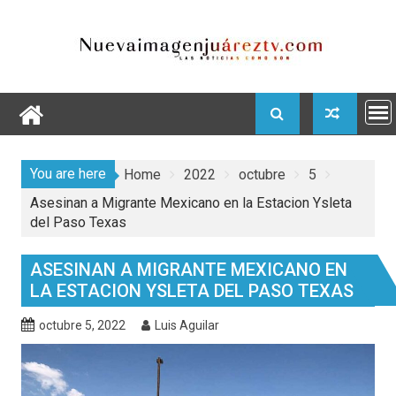
Skip
to
content
You are here
Home
2022
octubre
5
Asesinan a Migrante Mexicano en la Estacion Ysleta
del Paso Texas
ASESINAN A MIGRANTE MEXICANO EN
LA ESTACION YSLETA DEL PASO TEXAS
octubre 5, 2022
Luis Aguilar