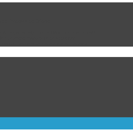
e de Praderas de Oriente
da; niegan arraigo domiciliario por edad y salud
bia y promete mano dura en seguridad
ricanos; pierde ante Venezuela en penales