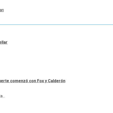
pan
llar
uerte comenzó con Fox y Calderón
...