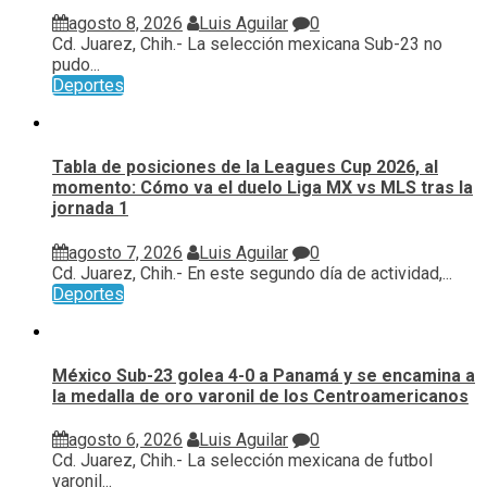
agosto 8, 2026
Luis Aguilar
0
Cd. Juarez, Chih.- La selección mexicana Sub-23 no
pudo...
Deportes
Tabla de posiciones de la Leagues Cup 2026, al
momento: Cómo va el duelo Liga MX vs MLS tras la
jornada 1
agosto 7, 2026
Luis Aguilar
0
Cd. Juarez, Chih.- En este segundo día de actividad,...
Deportes
México Sub-23 golea 4-0 a Panamá y se encamina a
la medalla de oro varonil de los Centroamericanos
agosto 6, 2026
Luis Aguilar
0
Cd. Juarez, Chih.- La selección mexicana de futbol
varonil...