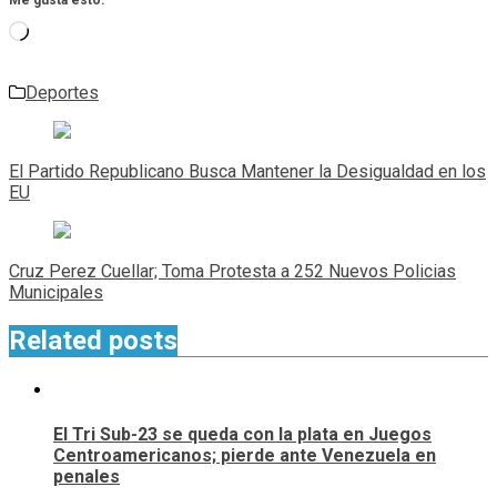
Cargando...
Deportes
Navegación
de
El Partido Republicano Busca Mantener la Desigualdad en los
entradas
EU
Cruz Perez Cuellar; Toma Protesta a 252 Nuevos Policias
Municipales
Related posts
El Tri Sub-23 se queda con la plata en Juegos
Centroamericanos; pierde ante Venezuela en
penales