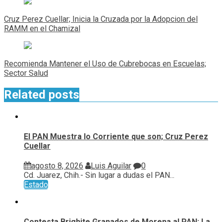
Navegación
de
Cruz Perez Cuellar; Inicia la Cruzada por la Adopcion del
entradas
RAMM en el Chamizal
Recomienda Mantener el Uso de Cubrebocas en Escuelas;
Sector Salud
Related posts
El PAN Muestra lo Corriente que son; Cruz Perez
Cuellar
agosto 8, 2026
Luis Aguilar
0
Cd. Juarez, Chih.- Sin lugar a dudas el PAN...
Estado
Contesta Brighite Granados de Morena al PAN: La