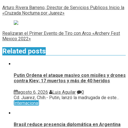
de
Arturo Rivera Barreno; Director de Servicios Publicos Inicio la
entradas
«Cruzada Nocturna por Juarez»
Realizaran el Primer Evento de Tiro con Arco «Archery Fest
Mexico 2022»
Related posts
Putin Ordena el ataque masivo con misiles y drones
contra Kiev; 17 muertos y más de 40 heridos
agosto 6, 2026
Luis Aguilar
0
Cd. Juarez, Chih.- Putin, lanzó la madrugada de este...
Internacional
Brasil reduce presencia diplomática en Argentina