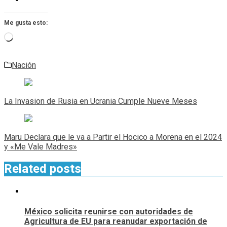
Me gusta esto:
Cargando...
Nación
Navegación
de
La Invasion de Rusia en Ucrania Cumple Nueve Meses
entradas
Maru Declara que le va a Partir el Hocico a Morena en el 2024
y «Me Vale Madres»
Related posts
México solicita reunirse con autoridades de
Agricultura de EU para reanudar exportación de