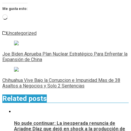
Me gusta esto:
Cargando...
Uncategorized
Navegación
de
Joe Biden Aprueba Plan Nuclear Estratégico Para Enfrentar la
entradas
Expansión de China
Chihuahua Vive Bajo la Corrupcion e Impunidad Mas de 38
Asaltos a Negocios y Solo 2 Sentencias
Related posts
No pude continuar: La inesperada renuncia de
Ariadne Díaz que dejó en shock a la producción de