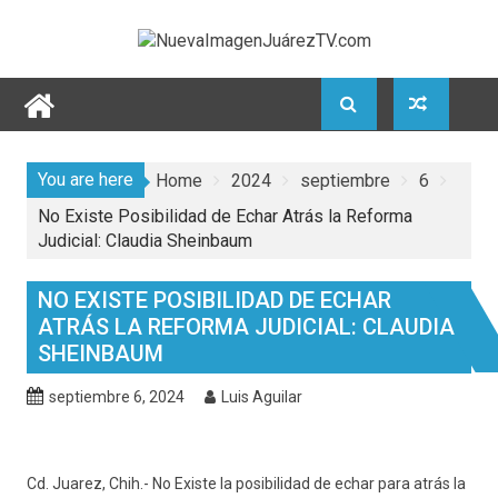
Skip
to
content
You are here
Home
2024
septiembre
6
No Existe Posibilidad de Echar Atrás la Reforma
Judicial: Claudia Sheinbaum
NO EXISTE POSIBILIDAD DE ECHAR
ATRÁS LA REFORMA JUDICIAL: CLAUDIA
SHEINBAUM
septiembre 6, 2024
Luis Aguilar
Cd. Juarez, Chih.- No Existe la posibilidad de echar para atrás la