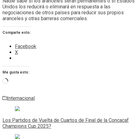
Nadie sabe si los aranceles serán permanentes o si Estados
Unidos los reducirá o eliminará en respuesta a las
negociaciones de otros países para reducir sus propios
aranceles y otras barreras comerciales.
Comparte esto:
Facebook
X
Me gusta esto:
Cargando...
Internacional
Navegación
de
Los Partidos de Vuelta de Cuartos de Final de la Concacaf
entradas
Champions Cup 2025?