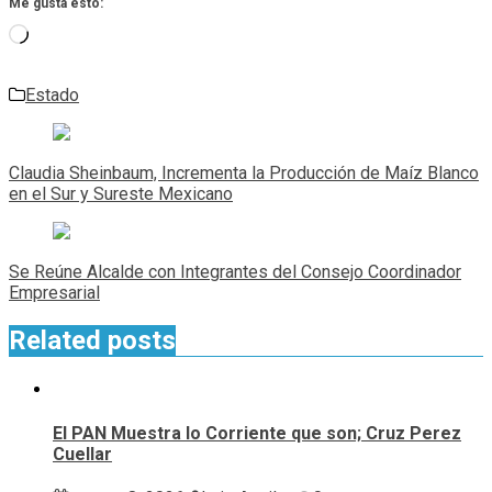
Me gusta esto:
Cargando...
Estado
Navegación
de
Claudia Sheinbaum, Incrementa la Producción de Maíz Blanco
entradas
en el Sur y Sureste Mexicano
Se Reúne Alcalde con Integrantes del Consejo Coordinador
Empresarial
Related posts
El PAN Muestra lo Corriente que son; Cruz Perez
Cuellar