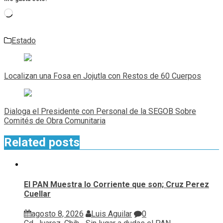
Cargando...
Estado
Navegación
de
Localizan una Fosa en Jojutla con Restos de 60 Cuerpos
entradas
Dialoga el Presidente con Personal de la SEGOB Sobre
Comités de Obra Comunitaria
Related posts
El PAN Muestra lo Corriente que son; Cruz Perez
Cuellar
agosto 8, 2026
Luis Aguilar
0