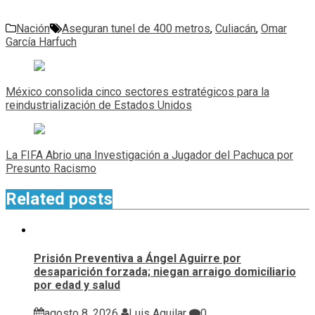
Nación
Aseguran tunel de 400 metros
,
Culiacán
,
Omar
García Harfuch
Navegación
de
México consolida cinco sectores estratégicos para la
entradas
reindustrialización de Estados Unidos
La FIFA Abrio una Investigación a Jugador del Pachuca por
Presunto Racismo
Related posts
Prisión Preventiva a Ángel Aguirre por
desaparición forzada; niegan arraigo domiciliario
por edad y salud
agosto 8, 2026
Luis Aguilar
0