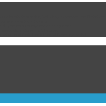
 con un legado de atención, inclusión y esperanza para Ciudad Juá
e comenzó con Fox y Calderón
de EU para reanudar exportación de aguacate
n riesgo de un Genocidio Silencioso
: Cómo va el duelo Liga MX vs MLS tras la jornada 1