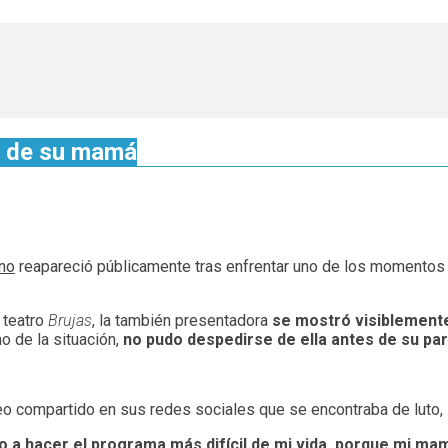
te de su mamá
ano
reapareció públicamente tras enfrentar uno de los momentos
 teatro
Brujas
, la también presentadora
se mostró visiblemen
no de la situación,
no pudo despedirse de ella antes de su par
eo compartido en sus redes sociales que se encontraba de luto,
go a hacer el programa más difícil de mi vida, porque mi m