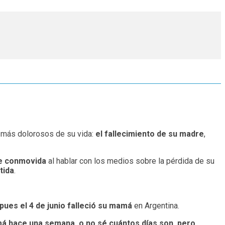
 más dolorosos de su vida:
el fallecimiento de su madre
,
te conmovida
al hablar con los medios sobre la pérdida de su
tida
.
pues el 4 de junio falleció su mamá
en Argentina.
amá hace una semana, o no sé cuántos días son, pero