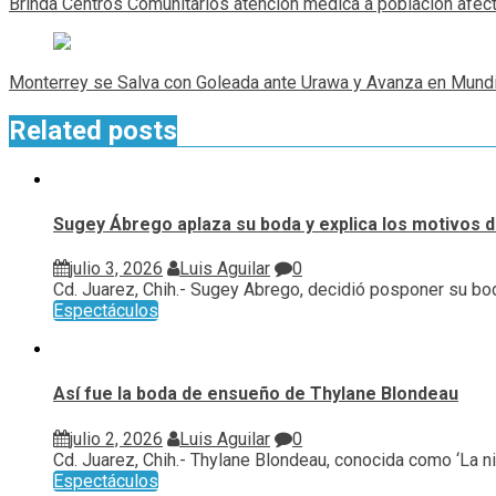
Brinda Centros Comunitarios atención médica a población afect
entradas
Monterrey se Salva con Goleada ante Urawa y Avanza en Mundi
Related posts
Sugey Ábrego aplaza su boda y explica los motivos de
julio 3, 2026
Luis Aguilar
0
Cd. Juarez, Chih.- Sugey Abrego, decidió posponer su bod
Espectáculos
Así fue la boda de ensueño de Thylane Blondeau
julio 2, 2026
Luis Aguilar
0
Cd. Juarez, Chih.- Thylane Blondeau, conocida como ‘La niñ
Espectáculos