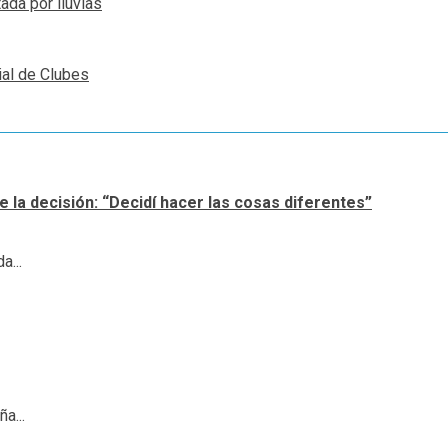
ada por lluvias
al de Clubes
 la decisión: “Decidí hacer las cosas diferentes”
a...
a...