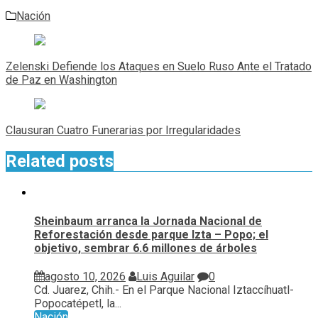
Nación
Navegación
de
Zelenski Defiende los Ataques en Suelo Ruso Ante el Tratado
entradas
de Paz en Washington
Clausuran Cuatro Funerarias por Irregularidades
Related posts
Sheinbaum arranca la Jornada Nacional de
Reforestación desde parque Izta – Popo; el
objetivo, sembrar 6.6 millones de árboles
agosto 10, 2026
Luis Aguilar
0
Cd. Juarez, Chih.- En el Parque Nacional Iztaccíhuatl-
Popocatépetl, la...
Nación