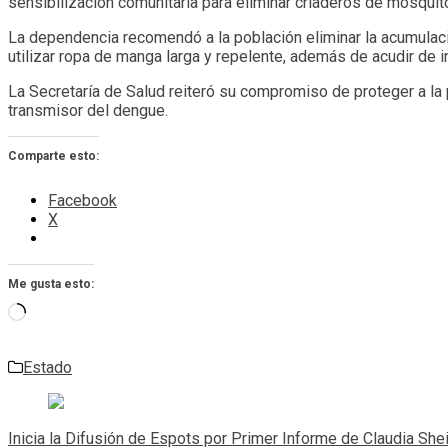
sensibilización comunitaria para eliminar criaderos de mosquit
La dependencia recomendó a la población eliminar la acumulaci
utilizar ropa de manga larga y repelente, además de acudir de 
La Secretaría de Salud reiteró su compromiso de proteger a la
transmisor del dengue.
Comparte esto:
Facebook
X
Me gusta esto:
Cargando...
Estado
Navegación
de
Inicia la Difusión de Espots por Primer Informe de Claudia Sh