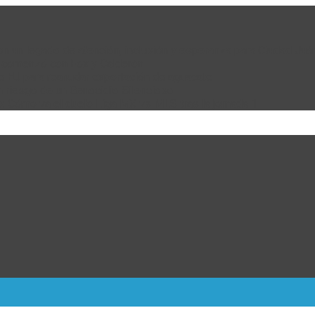
 con un legado de atención, inclusión y esperanza para Ciudad Juá
e comenzó con Fox y Calderón
de EU para reanudar exportación de aguacate
n riesgo de un Genocidio Silencioso
: Cómo va el duelo Liga MX vs MLS tras la jornada 1