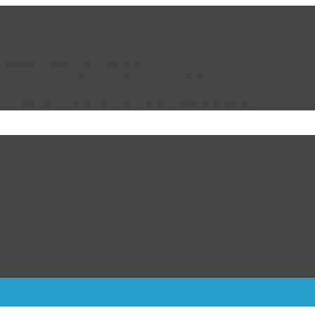
 con un legado de atención, inclusión y esperanza para Ciudad Juá
e comenzó con Fox y Calderón
de EU para reanudar exportación de aguacate
n riesgo de un Genocidio Silencioso
: Cómo va el duelo Liga MX vs MLS tras la jornada 1