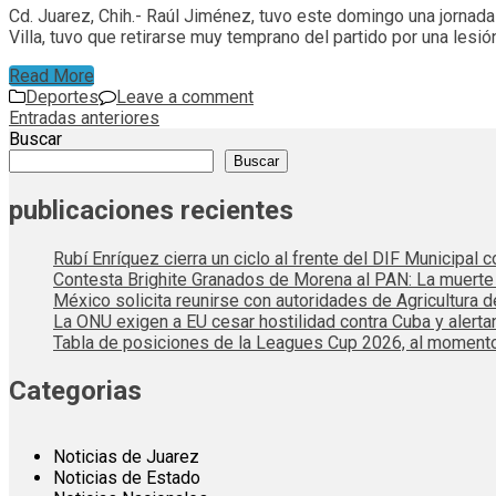
Cd. Juarez, Chih.- Raúl Jiménez, tuvo este domingo una jornada 
Villa, tuvo que retirarse muy temprano del partido por una lesió
Read More
Deportes
Leave a comment
Navegación
Entradas anteriores
Buscar
de
Buscar
entradas
publicaciones recientes
Rubí Enríquez cierra un ciclo al frente del DIF Municipal
Contesta Brighite Granados de Morena al PAN: La muert
México solicita reunirse con autoridades de Agricultura 
La ONU exigen a EU cesar hostilidad contra Cuba y alerta
Tabla de posiciones de la Leagues Cup 2026, al momento
Categorias
Noticias de Juarez
Noticias de Estado