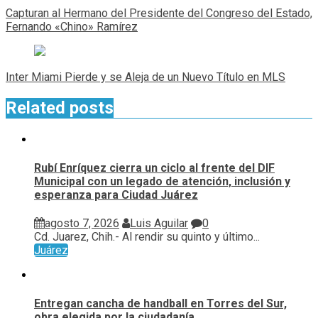
de
Capturan al Hermano del Presidente del Congreso del Estado,
entradas
Fernando «Chino» Ramírez
Inter Miami Pierde y se Aleja de un Nuevo Título en MLS
Related posts
Rubí Enríquez cierra un ciclo al frente del DIF
Municipal con un legado de atención, inclusión y
esperanza para Ciudad Juárez
agosto 7, 2026
Luis Aguilar
0
Cd. Juarez, Chih.- Al rendir su quinto y último...
Juárez
Entregan cancha de handball en Torres del Sur,
obra elegida por la ciudadanía