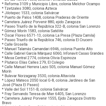
* Reforma 3109 y Municipio Libre, colonia Melchor Ocampo
* Tzetzales 3080, colonia Azteca
* Jilotepec 1533, colonia Salvárcar
* Puerto de Palos 1408, colonia Praderas de Oriente
* Carretera Juárez Porvenir 880, ejido Zaragoza
* Paseo Triunfo de la República 322-B, colonia San Lorenzo
* Gómez Morín 1583, colonia Satélite
* Óscar Flores 6571-13, colonia La Presa (Plaza Camila)
* Paseo Triunfo de la República 746, colonia El Crucero
* Calle Grosella
* Manuel Talamás Camandari 6946, colonia Puente Alto
* Calle Gabriel García Márquez 6060, Infonavit Casas Grandes
* Mesa Central 2774, colonia Olivia Espinoza
* Plutarco Elías Calles 279, El Colegio
* Calle Manuel Herrera Lazo 505, colonia Manuel Gómez
Morín
* Bulevar Norzagaray 3530, colonia Altavista
* López Mateos 2050 local G-8, colonia Jardines de San
José (Plaza El Paseo)
* Valle del Sol 1151-B, colonia Salvárcar
* Fray Servando Teresa de Mier 6405, San Lorenzo
* Carretera Juárez Porvenir 1555, Ejido Zaragoza Distrito
Bravo