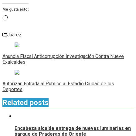
Me gusta esto:
Cargando...
Juárez
Navegación
de
Anuncia Fiscal Anticorrupción Investigación Contra Nueve
entradas
Exalcaldes
Autorizan Entrada al Público al Estadio Ciudad de los
Deportes
Related posts
Encabeza alcalde entrega de nuevas luminarias en
parque de Praderas de Oriente