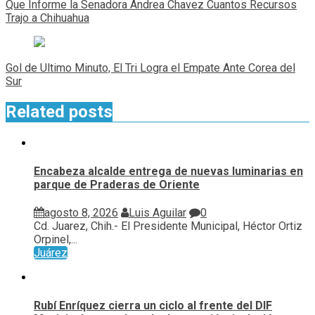
de
Que Informe la Senadora Andrea Chavez Cuantos Recursos
entradas
Trajo a Chihuahua
Gol de Ultimo Minuto, El Tri Logra el Empate Ante Corea del
Sur
Related posts
Encabeza alcalde entrega de nuevas luminarias en
parque de Praderas de Oriente
agosto 8, 2026
Luis Aguilar
0
Cd. Juarez, Chih.- El Presidente Municipal, Héctor Ortiz
Orpinel,...
Juárez
Rubí Enríquez cierra un ciclo al frente del DIF