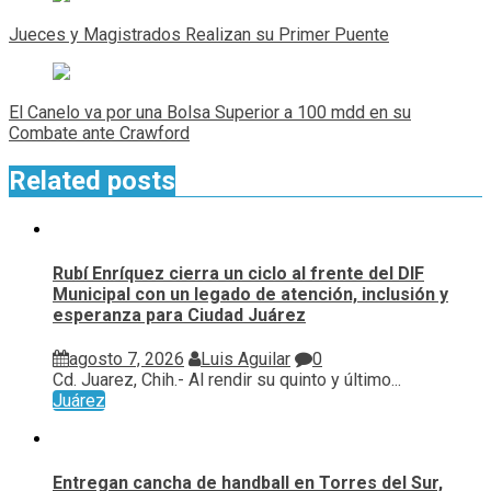
de
Jueces y Magistrados Realizan su Primer Puente
entradas
El Canelo va por una Bolsa Superior a 100 mdd en su
Combate ante Crawford
Related posts
Rubí Enríquez cierra un ciclo al frente del DIF
Municipal con un legado de atención, inclusión y
esperanza para Ciudad Juárez
agosto 7, 2026
Luis Aguilar
0
Cd. Juarez, Chih.- Al rendir su quinto y último...
Juárez
Entregan cancha de handball en Torres del Sur,