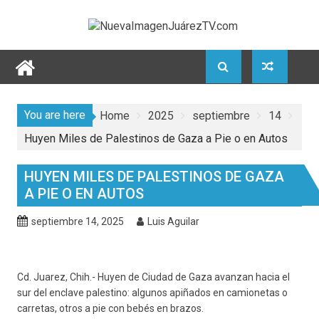
Skip
to
content
You are here
Home
2025
septiembre
14
Huyen Miles de Palestinos de Gaza a Pie o en Autos
HUYEN MILES DE PALESTINOS DE GAZA
A PIE O EN AUTOS
septiembre 14, 2025
Luis Aguilar
Cd. Juarez, Chih.- Huyen de Ciudad de Gaza avanzan hacia el
sur del enclave palestino: algunos apiñados en camionetas o
carretas, otros a pie con bebés en brazos.