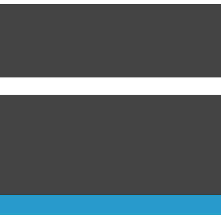
 con un legado de atención, inclusión y esperanza para Ciudad Juá
e comenzó con Fox y Calderón
de EU para reanudar exportación de aguacate
n riesgo de un Genocidio Silencioso
: Cómo va el duelo Liga MX vs MLS tras la jornada 1