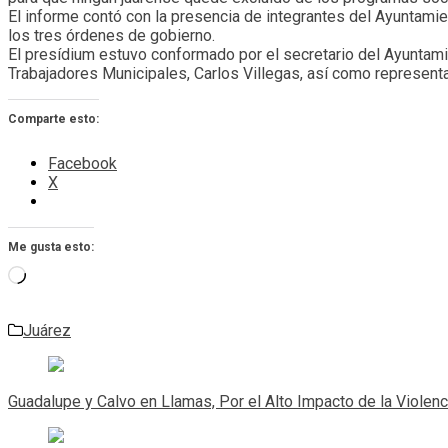
El informe contó con la presencia de integrantes del Ayuntamie
los tres órdenes de gobierno.
El presídium estuvo conformado por el secretario del Ayuntamien
Trabajadores Municipales, Carlos Villegas, así como representa
Comparte esto:
Facebook
X
Me gusta esto:
Cargando...
Juárez
Navegación
de
Guadalupe y Calvo en Llamas, Por el Alto Impacto de la Violenc
entradas