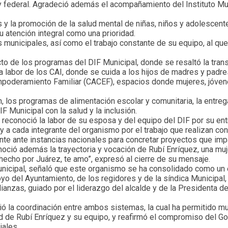
 y federal. Agradeció además el acompañamiento del Instituto Mu
 y la promoción de la salud mental de niñas, niños y adolescente
u atención integral como una prioridad.
municipales, así como el trabajo constante de su equipo, al qu
to de los programas del DIF Municipal, donde se resaltó la trans
ó la labor de los CAI, donde se cuida a los hijos de madres y pad
Empoderamiento Familiar (CACEF), espacios donde mujeres, jóven
n, los programas de alimentación escolar y comunitaria, la entre
 Municipal con la salud y la inclusión.
, reconoció la labor de su esposa y del equipo del DIF por su en
 y a cada integrante del organismo por el trabajo que realizan co
nte ante instancias nacionales para concretar proyectos que im
ció además la trayectoria y vocación de Rubí Enríquez, una muje
s hecho por Juárez, te amo”, expresó al cierre de su mensaje.
 Municipal, señaló que este organismo se ha consolidado como un
o del Ayuntamiento, de los regidores y de la síndica Municipal, 
ianzas, guiado por el liderazgo del alcalde y de la Presidenta d
ó la coordinación entre ambos sistemas, la cual ha permitido mult
dad de Rubí Enríquez y su equipo, y reafirmó el compromiso del 
iales.