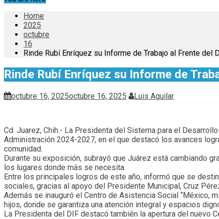
Home
2025
octubre
16
Rinde Rubí Enríquez su Informe de Trabajo al Frente del 
Rinde Rubí Enríquez su Informe de Trabaj
octubre 16, 2025
octubre 16, 2025
Luis Aguilar
Cd. Juarez, Chih.- La Presidenta del Sistema para el Desarrollo
Administración 2024-2027, en el que destacó los avances logrado
comunidad.
Durante su exposición, subrayó que Juárez está cambiando grac
los lugares donde más se necesita.
Entre los principales logros de este año, informó que se desti
sociales, gracias al apoyo del Presidente Municipal, Cruz Pérez
Además se inauguró el Centro de Asistencia Social “México, mi 
hijos, donde se garantiza una atención integral y espacios dign
La Presidenta del DIF destacó también la apertura del nuevo Cen