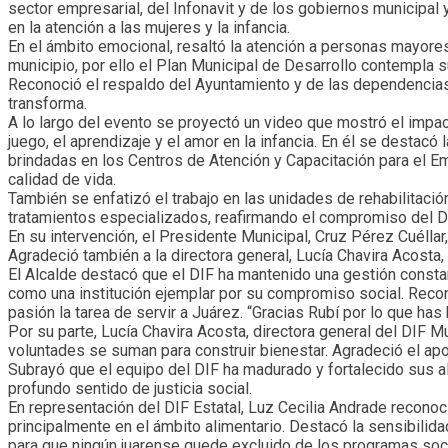
sector empresarial, del Infonavit y de los gobiernos municipal
en la atención a las mujeres y la infancia.
En el ámbito emocional, resaltó la atención a personas mayores
municipio, por ello el Plan Municipal de Desarrollo contempla s
Reconoció el respaldo del Ayuntamiento y de las dependencias 
transforma.
A lo largo del evento se proyectó un video que mostró el impac
juego, el aprendizaje y el amor en la infancia. En él se destac
brindadas en los Centros de Atención y Capacitación para el 
calidad de vida.
También se enfatizó el trabajo en las unidades de rehabilitació
tratamientos especializados, reafirmando el compromiso del DIF
En su intervención, el Presidente Municipal, Cruz Pérez Cuéllar
Agradeció también a la directora general, Lucía Chavira Acosta,
El Alcalde destacó que el DIF ha mantenido una gestión consta
como una institución ejemplar por su compromiso social. Recono
pasión la tarea de servir a Juárez. “Gracias Rubí por lo que ha
Por su parte, Lucía Chavira Acosta, directora general del DIF
voluntades se suman para construir bienestar. Agradeció el apoy
Subrayó que el equipo del DIF ha madurado y fortalecido sus al
profundo sentido de justicia social.
En representación del DIF Estatal, Luz Cecilia Andrade reconoci
principalmente en el ámbito alimentario. Destacó la sensibili
para que ningún juarense quede excluido de los programas soc