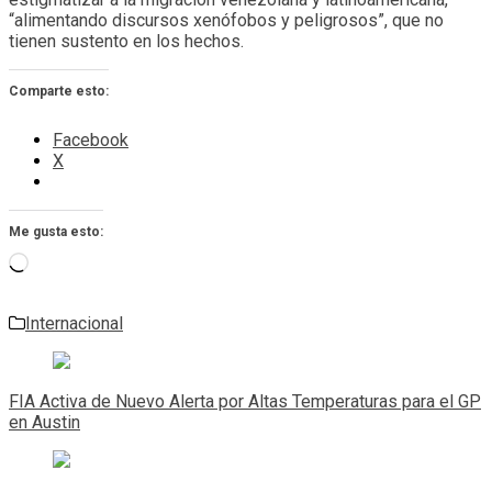
“alimentando discursos xenófobos y peligrosos”, que no
tienen sustento en los hechos.
Comparte esto:
Facebook
X
Me gusta esto:
Cargando...
Internacional
Navegación
de
FIA Activa de Nuevo Alerta por Altas Temperaturas para el GP
entradas
en Austin