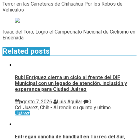
de
Terror en las Carreteras de Chihuahua Por los Robos de
entradas
Vehiculos
Isaac del Toro; Logro el Campeonato Nacional de Ciclismo en
Ensenada
Related posts
Rubí Enríquez cierra un ciclo al frente del DIF
Municipal con un legado de atención, inclusión y
esperanza para Ciudad Juárez
agosto 7, 2026
Luis Aguilar
0
Cd. Juarez, Chih.- Al rendir su quinto y último...
Juárez
Entregan cancha de handball en Torres del Sur,