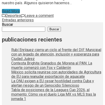
nuestro país. Algunos quisieron hacernos…
Read More
Deportes
Leave a comment
Navegación
Entradas anteriores
Buscar
de
Buscar
entradas
publicaciones recientes
Rubí Enríquez cierra un ciclo al frente del DIF Municipal
con un legado de atención, inclusión y esperanza para
Ciudad Juárez
Contesta Brighite Granados de Morena al PAN: La
muerte comenzó con Fox y Calderón
México solicita reunirse con autoridades de Agricultura
de EU para reanudar exportación de aguacate
La ONU exigen a EU cesar hostilidad contra Cuba y
alertan riesgo de un Genocidio Silencioso
Tabla de posiciones de la Leagues Cup 2026, al
momento: Cómo va el duelo Liga MX vs MLS tras la
jornada 1