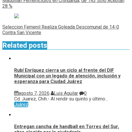
Maquillan Femenicidios en Chihuahua; de 143 Solo Aceptan
entradas
28 %
Seleccion Femenil Realiza Goleada Descomunal de 14-0
Contra San Vicente
Related posts
Rubí Enríquez cierra un ciclo al frente del DIF
Municipal con un legado de atención, inclusión y
esperanza para Ciudad Juárez
agosto 7, 2026
Luis Aguilar
0
Cd. Juarez, Chih.- Al rendir su quinto y último...
Juárez
Entregan cancha de handball en Torres del Sur,