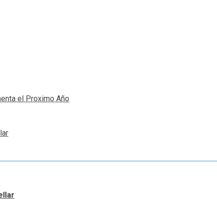
menta el Proximo Año
lar
llar