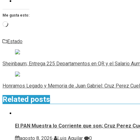
Me gusta esto:
Cargando...
Estado
Navegación
de
Sheinbaum; Entrega 225 Departamentos en QR y el Salario Au
entradas
Honramos Legado y Memoria de Juan Gabriel: Cruz Perez Cuel
Related posts
El PAN Muestra lo Corriente que son; Cruz Perez Cue
agosto 8, 2026
Luis Aguilar
0