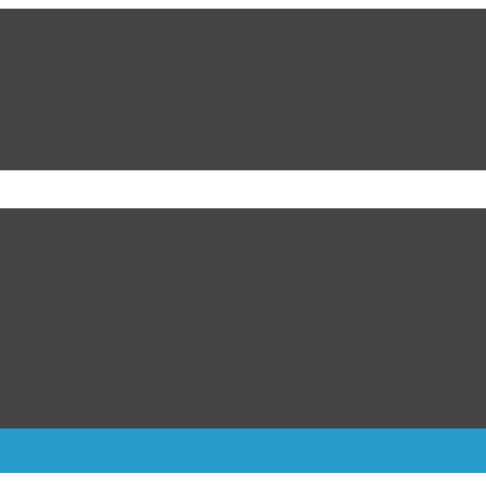
e de Praderas de Oriente
da; niegan arraigo domiciliario por edad y salud
bia y promete mano dura en seguridad
ricanos; pierde ante Venezuela en penales