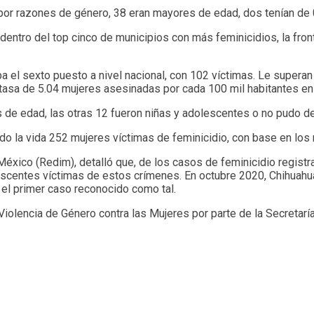
por razones de género, 38 eran mayores de edad, dos tenían de 
entro del top cinco de municipios con más feminicidios, la front
a el sexto puesto a nivel nacional, con 102 víctimas. Le superan
 tasa de 5.04 mujeres asesinadas por cada 100 mil habitantes en 
s de edad, las otras 12 fueron niñas y adolescentes o no pudo d
o la vida 252 mujeres víctimas de feminicidio, con base en los
n México (Redim), detalló que, de los casos de feminicidio regis
scentes víctimas de estos crímenes. En octubre 2020, Chihuahua fu
 el primer caso reconocido como tal.
Violencia de Género contra las Mujeres por parte de la Secretar